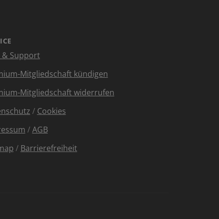
ICE
e & Support
ium-Mitgliedschaft kündigen
ium-Mitgliedschaft widerrufen
enschutz
/
Cookies
ressum
/
AGB
emap
/
Barrierefreiheit